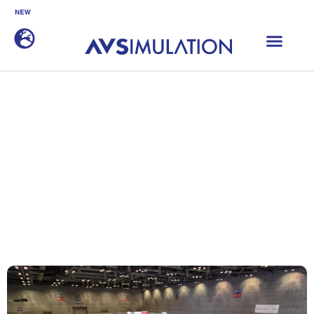
SCANeR 2026.1 est disponible
DÉCOUVRIR
Accueil
|
Événements
|
Testing Expo Korea
Testing Expo Korea