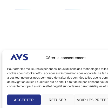
Applications
SCANeR
AD/ADAS
Foundation Pack
Dynamique du véhicule
Add-ons
Facteurs humains/IHM
SCANeR Cloud
Headlights
SCANeR Terrain
Infrastructures/Villes
intelligentes
Gérer le consentement
Special Vehicles
Pour offrir les meilleures expériences, nous utilisons des technologies telle
cookies pour stocker et/ou accéder aux informations des appareils. Le fait 
1 Cours de l’île Seguin
à ces technologies nous permettra de traiter des données telles que le co
92100 Boulogne-Billancourt
de navigation ou les ID uniques sur ce site. Le fait de ne pas consentir ou de
consentement peut avoir un effet négatif sur certaines caractéristiques et f
FRANCE
ACCEPTER
REFUSER
VOIR LES PRÉF
2026 © AVSimulation, tous droits réservés. Réalisation Agen