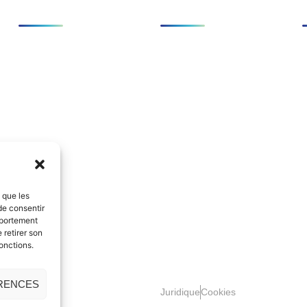
Simulateurs
Services
Compact
SCANeR
Cabine complète
Simulateurs
C
Avancé
Expertise
Support technique
s que les
de consentir
mportement
 retirer son
onctions.
ÉRENCES
ce IDEO.
Juridique
Cookies