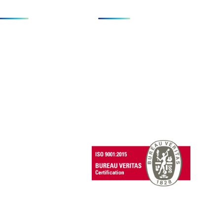
Clients et écosystème
A propos de nous
Écosystème
Entreprise
lients et témoignages
Actualités
Evénements
Carrières
contact@avsimulation.com