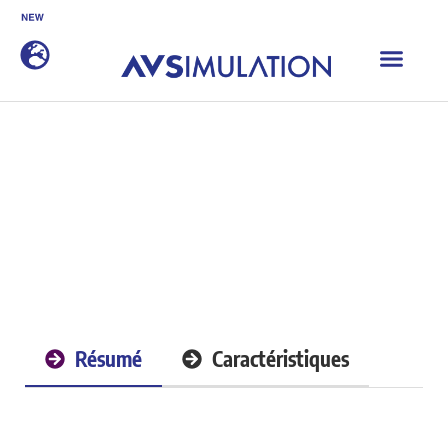
SCANeR 2026.1 est disponible
DÉCOUVRIR
Accueil
|
SCANeR
|
Add-on Packs
|
Special Vehicles
Special Vehicles
Résumé
Caractéristiques