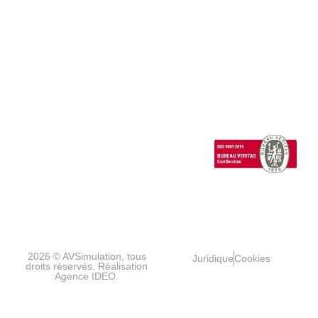
Facteurs
Avancé
Actualités
témoignages
Support
humains/IHM
SCANeR
technique
Evénement
Cloud
Headlights
Carrières
SCANeR
Infrastructures/Villes
Terrain
intelligentes
Special
Vehicles
1 Cours de l’île
Seguin
contact@avsimulati
92100
Boulogne-
Billancourt
FRANCE
2026 © AVSimulation, tous
Juridique
Cookies
droits réservés. Réalisation
Agence IDEO.