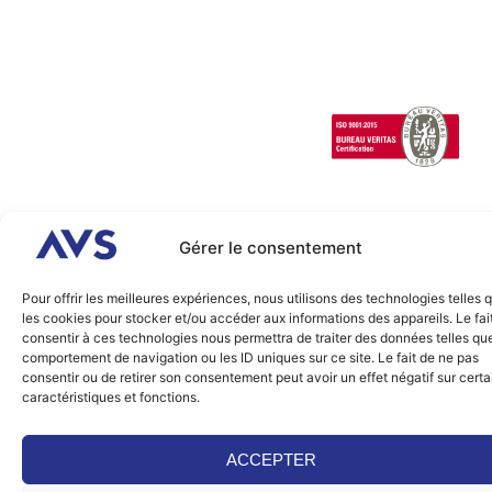
Terrain
intelligentes
Special
Vehicles
1 Cours de l’île
Seguin
contact@avsimulati
92100
Boulogne-
Billancourt
Gérer le consentement
FRANCE
2026 © AVSimulation, tous
Juridique
Cookies
Pour offrir les meilleures expériences, nous utilisons des technologies telles 
droits réservés. Réalisation
les cookies pour stocker et/ou accéder aux informations des appareils. Le fai
Agence IDEO.
consentir à ces technologies nous permettra de traiter des données telles que
comportement de navigation ou les ID uniques sur ce site. Le fait de ne pas
consentir ou de retirer son consentement peut avoir un effet négatif sur cert
caractéristiques et fonctions.
ACCEPTER